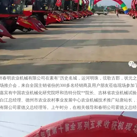
，德州春明农业机械有限公司在素有“历史名城，运河明珠，弦歌古郡，状元之
场推介会，来自全国主销省份的300多名经销商及用户朋友莅临现场参加
嘉宾有中国农业机械化研究院呼和浩特分院**院长、吉林省农业机械试
白江总经理、德州市农业农村事业发展中心农业机械技术推广站唐站长，
有限公司霍德义总经理等。上午时分，在相关领导和春明公司霍德义总经