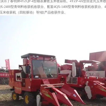
了春明牌4YZQP-4型穗茎兼收玉米收获机、4YZP-4A型自走式玉米收获机
-2400型青饲料收获机收获台、配套4QX-1400型青饲料收获机收获台、4
走式玉米收获机（四轮驱动）等9款产品收获作业。