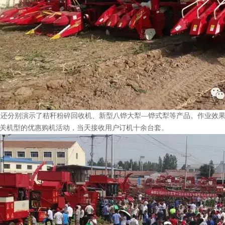
还分别演示了秸秆粉碎回收机、新型八铧大犁—铧式犁等产品。作业效果
关机型的优惠购机活动，当天接收用户订机十余台套。