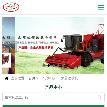




当前位置:
首页
>
产品中心
>
大蒜收获机
— 产品中心 —
