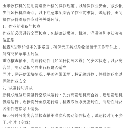
玉米收获机的使用需遵循严格的操作规范，以确保作业安全、减少损
失并延长机具寿命。以下注意事项综合了作业前准备、试运转、田间
操作及特殊条件应对等关键环节。
1、作业前准备与检查‌
作业前必须进行全面检查，包括确认燃油、机油、润滑油和冷却液液
位正常‌
检查V型带和链条的张紧度，确保无工具或杂物遗留于工作部件上，
所有防护罩牢固到位‌
重点核查轴承、高速转动件（如茎秆切碎装置）的安装状态，以及离
合器、制动踏板的自由行程是否适当‌
同时，需评估田块情况，平整沟渠田埂，标记障碍物，并排除积水以
保障作业安全‌
2、试运转与调试‌
新机或维修后需进行空载试运转：先分离发动机离合器，启动发动机
低速运行，逐步提升至额定转速，检查液压系统密封性、制动性能及
各部件连接紧固情况‌
每20分钟分离离合器检查轴承温度和传动部件状态，试运转时间不少
于3小时（空载）‌