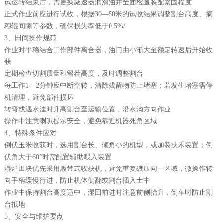
试运转结束后，需更换减速器润滑油并全面检查装配紧固程度‌
正式作业前应进行试收，根据30—50米的试收结果调整割台高度、摘
穗辊间隙等参数，确保损失率低于0.5%‌/
3、田间操作规范‌
作业时平稳结合工作部件离合器，油门由小渐大至额定转速后开始收
获‌
定期检查切割质量和留茬高度，及时调整割台‌
每工作1—2分钟应中断空转，清除残留物防止堵塞；若发生堵塞需停
机清理，避免部件损坏‌
转弯或遇水洼时升高割台至运输位置，沿水沟方向作业‌
操作中注意喇叭提示安全，避免靠近机器死角区域‌
‌4、特殊条件应对‌
倒伏玉米收获时，选用割台长、倾角小的机型，或加装扶禾装置；倒
伏角大于60°时需配置辅助喂入装置‌
湿烂田块优先采用履带式收获机，避免重复碾压同一区域，微操作转
向手柄缓慢行进，防止机体侧翻或割台插入土中‌
作业中保持割台高度适中，湿田前进时注意前侧抬升，倒车时防止割
台抵地‌
5、安全与维护要点‌