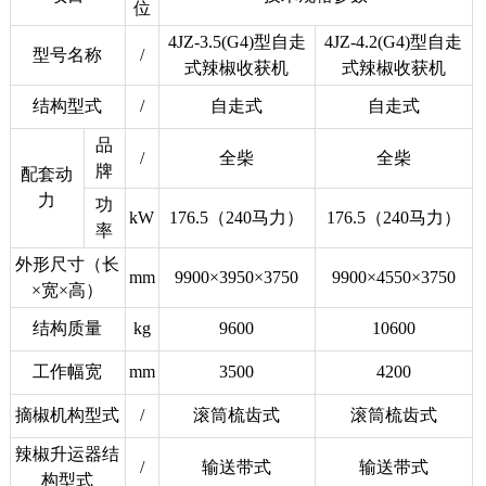
位
4JZ-3.5(G4)型自走
4JZ-4.2
(G4)
型自走
型号名称
/
式辣椒收获机
式辣椒收获机
结构型式
/
自走式
自走式
品
/
全柴
全柴
牌
配套动
力
功
kW
176.5（240马力）
176.5（240马力）
率
外形尺寸（长
mm
9900×3950×3750
9900×4550×3750
×宽×高）
结构质量
kg
9600
10600
工作幅宽
mm
3500
4200
摘椒机构型式
/
滚筒梳齿式
滚筒梳齿式
辣椒升运器结
/
输送带式
输送带式
构型式