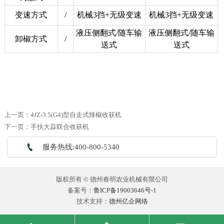
变速方式
/
机械3挡+无级变速
机械3挡+无级变速
液压侧翻式/随车输
液压侧翻式/随车输
卸椒方式
/
送式
送式
上一页：
4JZ-3.5(G4)型自走式辣椒收获机
下一页：
手扶大蒜联合收获机

服务热线:400-800-5340
版权所有 © 德州春明农业机械有限公司
备案号：
鲁ICP备19003646号-1
技术支持：
德州亿企网络