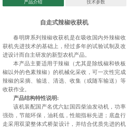
产品介绍
技术参数
主要技术参数
自走式辣椒收获机
项目
单位
技术规格参数
型号规格
/
4LGZ-302(G4)型
春明
牌系列
辣椒收获机是
在吸收国内外辣椒收
获机先进技术的基础上，
经过多年的试验试制及改
结构型式
/
自走式
进设计而自主研发的新型农机产品。
品牌
/
潍柴
本产品主要适用于辣椒（尤其是除
线椒和铁板
配套动力
功率
kW
177（240马力）
椒以外的色素辣椒
）的机械化采收，可一次性完成
辣椒的采摘、输送、清选、收集（或随车输送）等
外形尺寸（长×宽×高）
mm
9260×3200×3650
收获作业。
结构质量
kg
11160
产品结构特性说明
:
收获台宽度
mm
3020
该机装配国产名优六缸国四柴油发动机，功率
强劲，节能环保，油耗低，性能指标先进；底盘行
捡拾机构型式
/
扎瓜式
走采用双梁整体式桥架设计，并结合优质先进的机
捡拾机构宽度
mm
2510