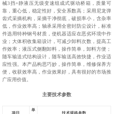
械
3挡+静液压无级变速组成式驱动桥箱，质量可
脱粒滚筒型式
/
双滚筒+纵轴流式
靠，重心低，稳定性好，安全系数高；采用
尼龙弹
齿
式采摘机构，采摘干净彻底，破损率小，含杂率
驱动方式
/
四轮驱动
低，作业效率高；轴承采用全密封防尘设计，标准
作业小时生产率（纯工作）
hm2/h
0.35～0.70
件选用特种钢号材质，使机器适应在恶劣环境中作
业；大体积收集箱设计，可减少卸料次数，提高工
作效率；液压式侧翻卸料，操作简单，卸料方便；
随车输送式结构设计，随车输送高效快捷，作业适
应性强。
本产品构思巧妙
，
操作
简单
，
维修保养方
便，收获效率高，作业效果好，
具有很
好
的
市场
推
广
应用
价值。
主要技术参数
单
项目
技术规格参数