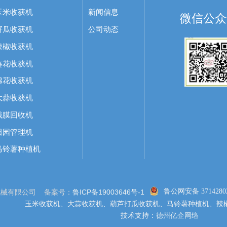
玉米收获机
新闻信息
微信公众
籽瓜收获机
公司动态
辣椒收获机
葵花收获机
棉花收获机
大蒜收获机
残膜回收机
田园管理机
马铃薯种植机
鲁公网安备 37142802
机械有限公司 备案号：
鲁ICP备19003646号-1
玉米收获机、大蒜收获机、葫芦打瓜收获机、马铃薯种植机、辣
技术支持：
德州亿企网络