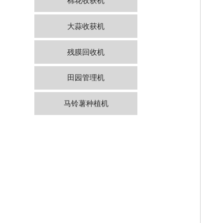
棉花收获机
大蒜收获机
残膜回收机
田园管理机
马铃薯种植机