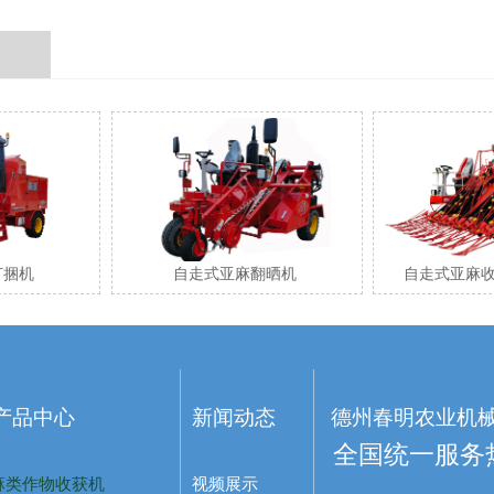
发动机功率
kW
作业效率
hm²/h
结构质量
kg
形尺寸(长×宽×高）
mm
行走方式
/
打捆机
自走式亚麻翻晒机
自走式亚麻
产品中心
新闻动态
德州春明农业机
全国统一服务热线
麻类作物收获机
视频展示