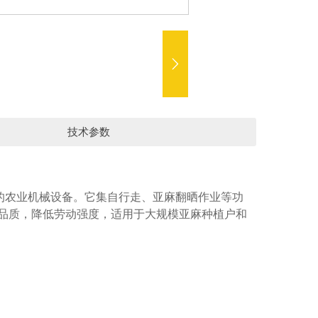

技术参数
的农业机械设备。它集自行走、亚麻翻晒作业等功
品质，降低劳动强度，适用于大规模亚麻种植户和
主要技术参数
4YMF-1型自走式亚麻翻晒机
7～13
15～25